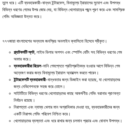
তুলে ধরে। এটি ব্যবহারকারী-বান্ধব ইন্টারফেস, বিনামূল্যে ট্রায়ালের সুযোগ এবং উপলব্ধ
বিভিন্ন ধরণের গেমের উপর জোর দেয়, যা বিভিন্ন খেলোয়াড়ের পছন্দ পূরণ করে এবং সামগ্রিক
গেমিং অভিজ্ঞতা উন্নত করে।
৭৭৭ জায়া লগইনের মূল বিষয়বস্তু
৭৭৭জায়া বাংলাদেশের অন্যতম জনপ্রিয় অনলাইন ক্যাসিনো হিসেবে স্বীকৃত।
প্ল্যাটফর্মটি স্লট,
লাইভ ডিলার অপশন এবং স্পোর্টস বেটিং সহ বিভিন্ন ধরণের গেম
অফার করে।
ব্যবহারকারীরা রিয়েল
-মানি গেমপ্লেতে প্রতিশ্রুতিবদ্ধ হওয়ার আগে বিভিন্ন গেম
অন্বেষণ করার জন্য বিনামূল্যে ট্রায়াল অ্যাক্সেস করতে পারেন।
ইন্টারফেসটি ব্যবহারকারী
-বান্ধবতার জন্য ডিজাইন করা হয়েছে, যা খেলোয়াড়দের
জন্য নেভিগেশনকে সহজ করে তোলে।
সাইটটিতে বিভিন্ন ধরণের খেলোয়াড়দের কাছে আকর্ষণীয় গেমিং ঘরানার প্রাণবন্ত
নির্বাচন রয়েছে।
নিরাপত্তা এবং ন্যায্য খেলার মান অগ্রাধিকার দেওয়া হয়, ব্যবহারকারীদের জন্য
একটি নিরাপদ গেমিং পরিবেশ নিশ্চিত করে।
খেলোয়াড়দের ব্যস্ততা এবং ধরে রাখার জন্য চলমান প্রচার এবং বোনাস উপলব্ধ।