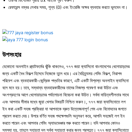
তারপর ডিপোজিট পৃষ্ঠায় trx আইডি পূরণ করুন।
রেফারেন্স নম্বর লেখার সময়, শূন্য (0) এবং ইংরেজি অক্ষর ব্যবহার করতে ভুলবেন না।
উপসংহার
যেকোনো অনলাইন প্ল্যাটফর্মের ঝুঁকি থাকলেও, ৭৭৭ জয়া ক্যাসিনো বাংলাদেশের খেলোয়াড়দের
জন্য একটি বৈধ বিকল্প হিসেবে নিজেকে তুলে ধরে। এর বৈচিত্র্যময় গেমিং বিকল্প, নিরাপদ
পরিবেশ এবং ব্যবহারকারী-কেন্দ্রিক পদ্ধতির কারণে, এটি একটি বিশ্বস্ত অনলাইন ক্যাসিনো
বলে মনে হয়। তবে, সম্ভাব্য ব্যবহারকারীদের তাদের নিজস্ব গবেষণা করা উচিত এবং
অংশগ্রহণের আগে খেলোয়াড়দের পর্যালোচনা বিবেচনা করা উচিত। সর্বদা দায়িত্বশীলতার সাথে
এবং আপনার সীমার মধ্যে জুয়া খেলার বিষয়টি নিশ্চিত করুন।, ৭৭৭ জয়া ক্যাসিনোতে লগ
ইন করা একটি সহজ প্রক্রিয়া যা আপনাকে দ্রুত উত্তেজনাপূর্ণ গেম এবং বিনোদনের জগতে
প্রবেশ করতে দেয়। উপরে বর্ণিত সহজ পদক্ষেপগুলি অনুসরণ করে, আপনি সহজেই লগ ইন
করতে পারেন এবং আপনার গেমিং অ্যাডভেঞ্চার শুরু করতে পারেন। যদি আপনার কোনও
সমস্যা হয়, তাহলে সহায়তা দল সর্বদা সহায়তা করার জন্য প্রস্তুত। ৭৭৭ জয়া ক্যাসিনোতে