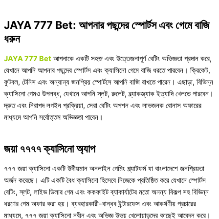
JAYA 777 Bet: আপনার পছন্দের স্পোর্টস এবং গেমে বাজি
ধরুন
JAYA 777 Bet
আপনাকে একটি সহজ এবং উত্তেজনাপূর্ণ বেটিং অভিজ্ঞতা প্রদান করে,
যেখানে আপনি আপনার পছন্দের স্পোর্টস এবং ক্যাসিনো গেমে বাজি ধরতে পারবেন। ক্রিকেট,
ফুটবল, টেনিস এবং অন্যান্য জনপ্রিয় স্পোর্টসে আপনি বাজি রাখতে পারেন। এছাড়া, বিভিন্ন
ক্যাসিনো গেমও উপলব্ধ, যেখানে আপনি স্লট, রুলেট, ব্ল্যাকজ্যাক ইত্যাদি খেলতে পারবেন।
দ্রুত এবং নিরাপদ লগইন প্রক্রিয়া, সেরা বেটিং অপশন এবং লাভজনক বোনাস অফারের
মাধ্যমে আপনি সর্বোত্তম অভিজ্ঞতা পাবেন।
জয়া ৭৭৭৭ ক্যাসিনো অ্যাপ
৭৭৭ জয়া ক্যাসিনো একটি উদীয়মান অনলাইন গেমিং প্ল্যাটফর্ম যা বাংলাদেশে জনপ্রিয়তা
অর্জন করেছে। এটি একটি বৈধ ক্যাসিনো হিসেবে নিজেকে প্রতিষ্ঠিত করে যেখানে স্পোর্টস
বেটিং, স্লট, লাইভ ডিলার গেম এবং ককফাইট ব্যাকার্যাটের মতো অনন্য বিকল্প সহ বিভিন্ন
ধরণের গেম অফার করা হয়। ব্যবহারকারী-বান্ধব ইন্টারফেস এবং আকর্ষণীয় প্রচারের
মাধ্যমে, ৭৭৭ জয়া ক্যাসিনো নবীন এবং অভিজ্ঞ উভয় খেলোয়াড়দের কাছেই আবেদন করে।