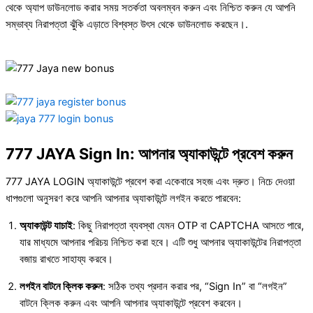
থেকে অ্যাপ ডাউনলোড করার সময় সতর্কতা অবলম্বন করুন এবং নিশ্চিত করুন যে আপনি
সম্ভাব্য নিরাপত্তা ঝুঁকি এড়াতে বিশ্বস্ত উৎস থেকে ডাউনলোড করছেন।.
777 JAYA Sign In: আপনার অ্যাকাউন্টে প্রবেশ করুন
777 JAYA LOGIN অ্যাকাউন্টে প্রবেশ করা একেবারে সহজ এবং দ্রুত। নিচে দেওয়া
ধাপগুলো অনুসরণ করে আপনি আপনার অ্যাকাউন্টে লগইন করতে পারবেন:
অ্যাকাউন্ট যাচাই
: কিছু নিরাপত্তা ব্যবস্থা যেমন OTP বা CAPTCHA আসতে পারে,
যার মাধ্যমে আপনার পরিচয় নিশ্চিত করা হবে। এটি শুধু আপনার অ্যাকাউন্টের নিরাপত্তা
বজায় রাখতে সাহায্য করবে।
লগইন বাটনে ক্লিক করুন
: সঠিক তথ্য প্রদান করার পর, “Sign In” বা “লগইন”
বাটনে ক্লিক করুন এবং আপনি আপনার অ্যাকাউন্টে প্রবেশ করবেন।