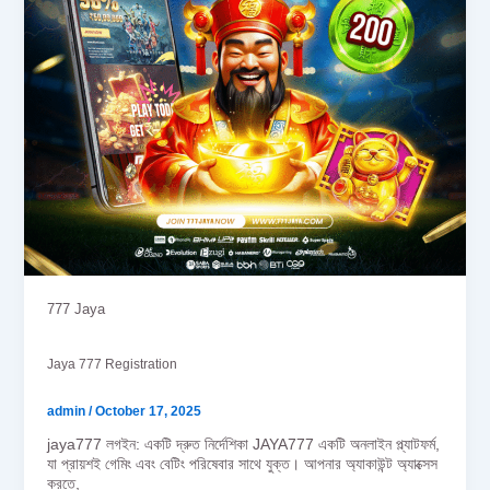
777 Jaya
Jaya 777 Registration
admin
/
October 17, 2025
jaya777 লগইন: একটি দ্রুত নির্দেশিকা JAYA777 একটি অনলাইন প্ল্যাটফর্ম,
যা প্রায়শই গেমিং এবং বেটিং পরিষেবার সাথে যুক্ত। আপনার অ্যাকাউন্ট অ্যাক্সেস
করতে,