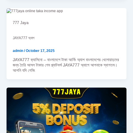
777 Jaya
JAYA777 অ্যাপ
admin
/
October 17, 2025
JAYA777 ক্যাসিনো – বাংলাদেশে টাকা আর্নিং অ্যাপ বাংলাদেশের খেলোয়াড়দের
জন্য তৈরি আসল টাকার গেম প্ল্যাটফর্ম JAYA777 অ্যাপে আপনাকে স্বাগতম।
আপনি যদি গেমিং