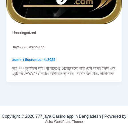
Uncategorized
Jaya777 Casino App
admin
/
September 4, 2025
জয়া ৭৭৭ ক্যাসিনো অ্যাপ বাংলাদেশের খেলোয়াড়দের জন্য তৈরি আসল টাকার গেম
প্ল্যাটফর্ম JAYA777 অ্যাপে আপনাকে স্বাগতম। আপনি যদি গেমিং ভালোবাসেন
Copyright © 2026 777 jaya Casino app in Bangladesh | Powered by
Astra WordPress Theme