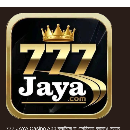
777 JAYA Casino App ক্যাসিনো বা স্পোর্টসবুক কুরাকাও সরকার