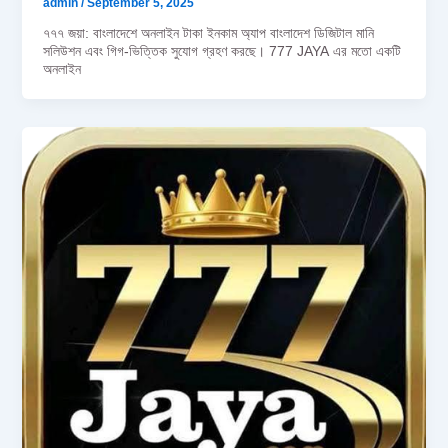
admin
/
September 5, 2025
৭৭৭ জয়া: বাংলাদেশে অনলাইন টাকা ইনকাম অ্যাপ বাংলাদেশ ডিজিটাল মানি
সলিউশন এবং গিগ-ভিত্তিক সুযোগ গ্রহণ করছে। 777 JAYA এর মতো একটি
অনলাইন