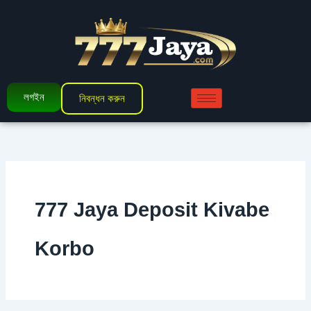
Skip
to
content
লগইন
নিবন্ধন করুন
777 Jaya Deposit Kivabe
Korbo