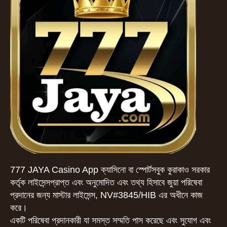
777 JAYA Casino App ক্যাসিনো বা স্পোর্টসবুক কুরাকাও সরকার
কর্তৃক লাইসেন্সপ্রাপ্ত এবং অনুমোদিত এবং তথ্য হিসাবে জুয়া পরিষেবা
প্রদানের জন্য মাস্টার লাইসেন্স, NV#3845/HIB এর অধীনে কাজ
করে।
একটি পরিষেবা প্রদানকারী যা সমস্ত সম্মতি পাস করেছে এবং সুযোগ এবং