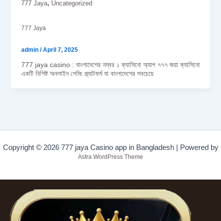
,
777 Jaya
Uncategorized
777 Jaya
admin
/
April 7, 2025
777 jaya casino : বাংলাদেশের নম্বর ১ ক্যাসিনো অ্যাপ ৭৭৭ জয়া ক্যাসিনো
একটি বিশিষ্ট অনলাইন গেমিং প্ল্যাটফর্ম যা বাংলাদেশের সবচেয়ে
Copyright © 2026 777 jaya Casino app in Bangladesh | Powered by
Astra WordPress Theme