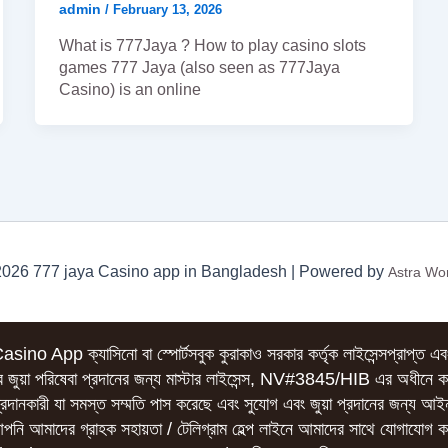
admin
/
February 13, 2026
What is 777Jaya ? How to play casino slots
games 777 Jaya (also seen as 777Jaya
Casino) is an online
2026 777 jaya Casino app in Bangladesh | Powered by
Astra Wo
no App ক্যাসিনো বা স্পোর্টসবুক কুরাকাও সরকার কর্তৃক লাইসেন্সপ্রাপ্ত এ
বে জুয়া পরিষেবা প্রদানের জন্য মাস্টার লাইসেন্স, NV#3845/HIB এর অধীনে
্রদানকারী যা সমস্ত সম্মতি পাস করেছে এবং সুযোগ এবং জুয়া প্রদানের জন্য 
নি আমাদের গ্রাহক সহায়তা / টেলিগ্রাম হেল্প লাইনে আমাদের সাথে যোগাযোগ ক