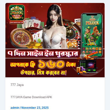
777 Jaya
777JAYA Game Download APK
admin
/
November 23, 2025