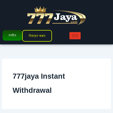
Skip
to
content
লগইন
নিবন্ধন করুন
777jaya Instant
Withdrawal