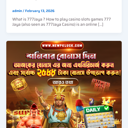
admin
/
February 13, 2026
What is 777Jaya ? How to play casino slots games 777
Jaya (also seen as 777Jaya Casino) is an online […]