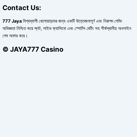
Contact Us:
777 Jaya
বিশ্বব্যাপী খেলোয়াড়দের জন্য একটি উত্তেজনাপূর্ণ এবং নিরাপদ গেমিং
অভিজ্ঞতা নিশ্চিত করে স্লট, লাইভ ক্যাসিনো এবং স্পোর্টস বেটিং সহ শীর্ষস্থানীয় অনলাইন
গেম অফার করে।
© JAYA777 Casino