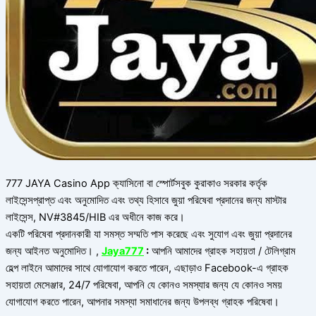
777 JAYA Casino App ক্যাসিনো বা স্পোর্টসবুক কুরাকাও সরকার কর্তৃক
লাইসেন্সপ্রাপ্ত এবং অনুমোদিত এবং তথ্য হিসাবে জুয়া পরিষেবা প্রদানের জন্য মাস্টার
লাইসেন্স, NV#3845/HIB এর অধীনে কাজ করে।
একটি পরিষেবা প্রদানকারী যা সমস্ত সম্মতি পাস করেছে এবং সুযোগ এবং জুয়া প্রদানের
জন্য আইনত অনুমোদিত। ,
Jaya777
:
আপনি আমাদের গ্রাহক সহায়তা / টেলিগ্রাম
হেল্প লাইনে আমাদের সাথে যোগাযোগ করতে পারেন, এছাড়াও Facebook-এ গ্রাহক
সহায়তা মেসেঞ্জার, 24/7 পরিষেবা, আপনি যে কোনও সমস্যার জন্য যে কোনও সময়
যোগাযোগ করতে পারেন, আপনার সমস্যা সমাধানের জন্য উপলব্ধ গ্রাহক পরিষেবা।