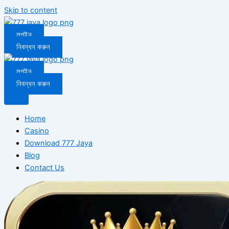
Skip to content
লগইন
নিবন্ধন করুন
লগইন
নিবন্ধন করুন
Home
Casino
Download 777 Jaya
Blog
Contact Us