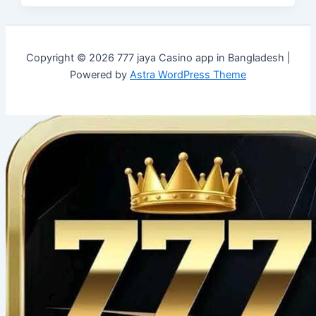
Copyright © 2026 777 jaya Casino app in Bangladesh |
Powered by
Astra WordPress Theme