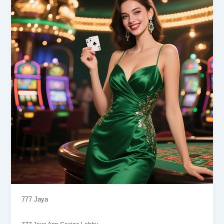
777 Jaya