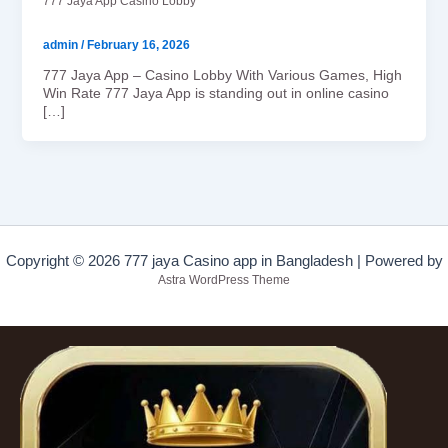
777 Jaya App Casino Lobby
admin
/
February 16, 2026
777 Jaya App – Casino Lobby With Various Games, High
Win Rate 777 Jaya App is standing out in online casino
[…]
Copyright © 2026 777 jaya Casino app in Bangladesh | Powered by
Astra WordPress Theme