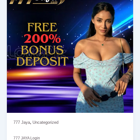
,
777 Jaya
Uncategorized
777 JAYA Login