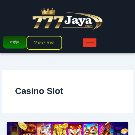
Skip
to
content
লগইন
নিবন্ধন করুন
Casino Slot