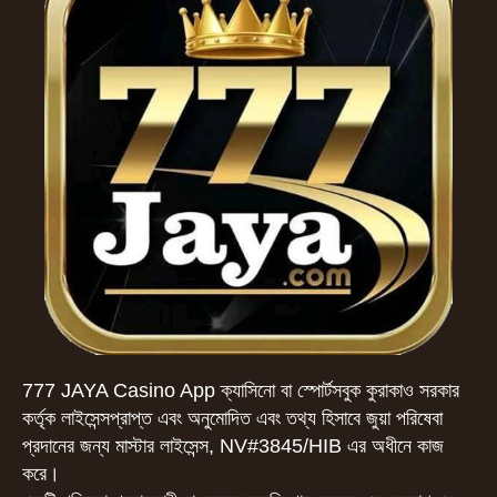
777 JAYA Casino App ক্যাসিনো বা স্পোর্টসবুক কুরাকাও সরকার
কর্তৃক লাইসেন্সপ্রাপ্ত এবং অনুমোদিত এবং তথ্য হিসাবে জুয়া পরিষেবা
প্রদানের জন্য মাস্টার লাইসেন্স, NV#3845/HIB এর অধীনে কাজ
করে।