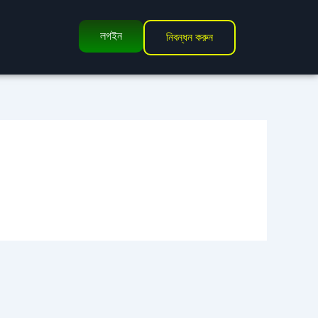
লগইন
নিবন্ধন করুন