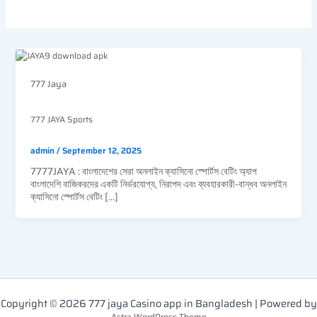
777 Jaya
777 JAYA Sports
admin
/
September 12, 2025
7777JAYA : বাংলাদেশের সেরা অনলাইন ক্যাসিনো স্পোর্টস বেটিং অ্যাপ
বাংলাদেশি বাজিকরদের একটি নির্ভরযোগ্য, নিরাপদ এবং ব্যবহারকারী-বান্ধব অনলাইন
ক্যাসিনো স্পোর্টস বেটিং […]
Copyright © 2026 777 jaya Casino app in Bangladesh | Powered by
Astra WordPress Theme