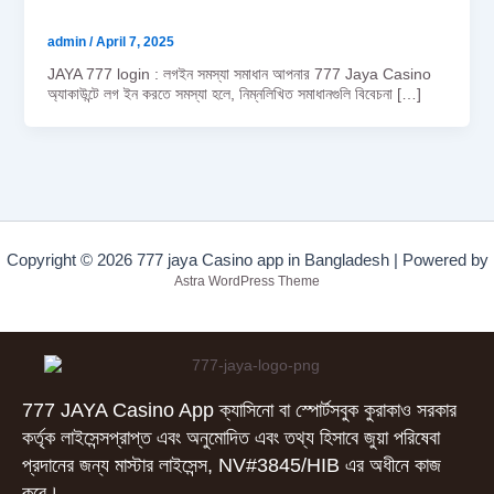
admin
/
April 7, 2025
JAYA 777 login : লগইন সমস্যা সমাধান আপনার 777 Jaya Casino
অ্যাকাউন্টে লগ ইন করতে সমস্যা হলে, নিম্নলিখিত সমাধানগুলি বিবেচনা […]
Copyright © 2026 777 jaya Casino app in Bangladesh | Powered by
Astra WordPress Theme
777 JAYA Casino App ক্যাসিনো বা স্পোর্টসবুক কুরাকাও সরকার
কর্তৃক লাইসেন্সপ্রাপ্ত এবং অনুমোদিত এবং তথ্য হিসাবে জুয়া পরিষেবা
প্রদানের জন্য মাস্টার লাইসেন্স, NV#3845/HIB এর অধীনে কাজ
করে।