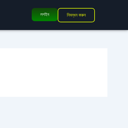
লগইন
নিবন্ধন করুন