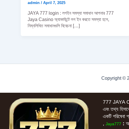
admin
/
April 7, 2025
JAYA 777 login : লগইন সমস্যা সমাধান আপনার 777
Jaya Casino অ্যাকাউন্টে লগ ইন করতে সমস্যা হলে,
নিম্নলিখিত সমাধানগুলি বিবেচনা […]
Copyright © 
777 JAYA Casi
এবং তথ্য হিসা
একটি পরিষেবা প
,
:
আপ
Jaya777