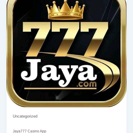
Uncategorized
Jaya777 Casino App