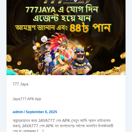
777 Jaya
Jaya777 APK App
admin
/
September 6, 2025
অ্যান্ড্রয়েডের জন্য JAYA777 গেম APK (নতুন আর্নিং অ্যাপ ডাউনলোড
করুন) JAYA777 গেম APK হল বাংলাদেশের সর্বশেষ অনলাইন উপার্জনকারী
গেম যা রোমাঞ্চকর […]