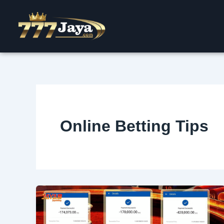
Skip
to
content
Online Betting Tips