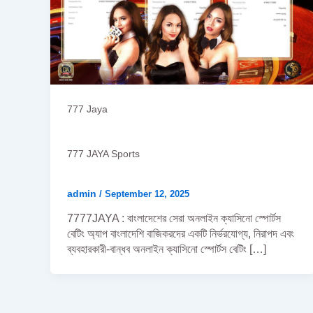
777 Jaya
777 JAYA Sports
admin
/
September 12, 2025
7777JAYA : বাংলাদেশের সেরা অনলাইন ক্যাসিনো স্পোর্টস
বেটিং অ্যাপ বাংলাদেশি বাজিকরদের একটি নির্ভরযোগ্য, নিরাপদ এবং
ব্যবহারকারী-বান্ধব অনলাইন ক্যাসিনো স্পোর্টস বেটিং […]