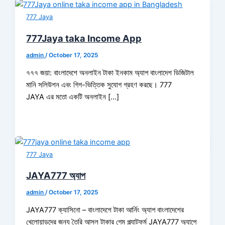
777 Jaya
777Jaya taka Income App
admin
/
October 17, 2025
৭৭৭ জয়া: বাংলাদেশে অনলাইন টাকা ইনকাম অ্যাপ বাংলাদেশ ডিজিটাল
মানি সলিউশন এবং গিগ-ভিত্তিক সুযোগ গ্রহণ করছে। 777
JAYA এর মতো একটি অনলাইন […]
777 Jaya
JAYA777 অ্যাপ
admin
/
October 17, 2025
JAYA777 ক্যাসিনো – বাংলাদেশে টাকা আর্নিং অ্যাপ বাংলাদেশের
খেলোয়াড়দের জন্য তৈরি আসল টাকার গেম প্ল্যাটফর্ম JAYA777 অ্যাপে