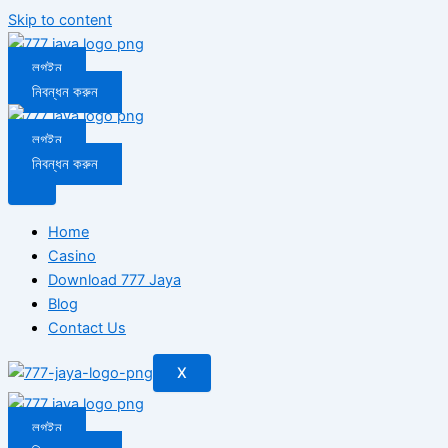
Skip to content
লগইন
নিবন্ধন করুন
লগইন
নিবন্ধন করুন
Home
Casino
Download 777 Jaya
Blog
Contact Us
X
লগইন