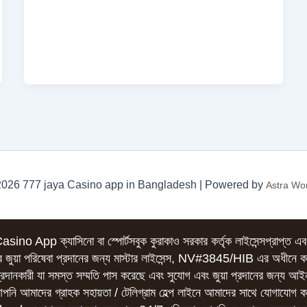
2026 777 jaya Casino app in Bangladesh | Powered by
Astra Wo
no App ক্যাসিনো বা স্পোর্টসবুক কুরাকাও সরকার কর্তৃক লাইসেন্সপ্রাপ্ত এ
বে জুয়া পরিষেবা প্রদানের জন্য মাস্টার লাইসেন্স, NV#3845/HIB এর অধীনে
্রদানকারী যা সমস্ত সম্মতি পাস করেছে এবং সুযোগ এবং জুয়া প্রদানের জন্য 
নি আমাদের গ্রাহক সহায়তা / টেলিগ্রাম হেল্প লাইনে আমাদের সাথে যোগাযোগ ক