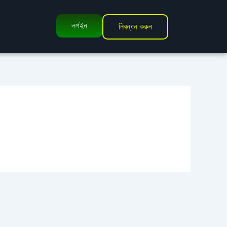
লগইন
নিবন্ধন করুন