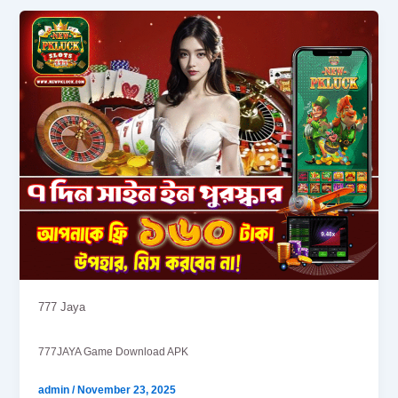
777 Jaya
777JAYA Game Download APK
admin
/
November 23, 2025