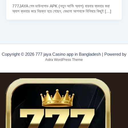
777JAYA গেম ডাউনলোড APK (নতুন আর্নিং অ্যাপ) বারবার ব্যবহার করা
অ্যাপ ব্যবহার করে বিরক্ত হয়ে গেছেন, যেগুলো আপনাকে বিনিময়ে কিছুই […]
Copyright © 2026 777 jaya Casino app in Bangladesh | Powered by
Astra WordPress Theme