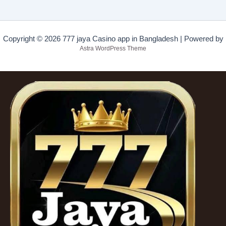
Copyright © 2026 777 jaya Casino app in Bangladesh | Powered by
Astra WordPress Theme