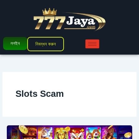
Skip
to
content
লগইন
নিবন্ধন করুন
Slots Scam