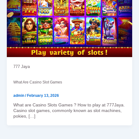
777 Jaya
What Are Casino Slot Games
admin
/
February 13, 2026
What are Casino Slots Games ? How to play at 777Jaya.
Casino slot games, commonly known as slot machines,
pokies, […]