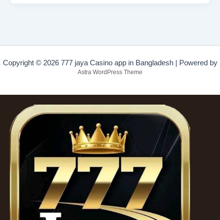
Copyright © 2026 777 jaya Casino app in Bangladesh | Powered by
Astra WordPress Theme