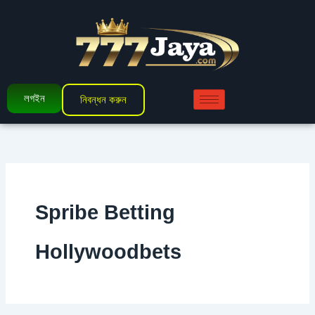
Skip
to
content
লগইন
নিবন্ধন করুন
Spribe Betting
Hollywoodbets