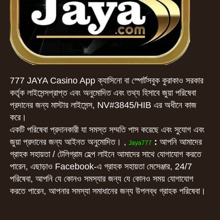
777 JAYA Casino App ক্যাসিনো বা স্পোর্টসবুক কুরাকাও সরকার
কর্তৃক লাইসেন্সপ্রাপ্ত এবং অনুমোদিত এবং তথ্য হিসাবে জুয়া পরিষেবা
প্রদানের জন্য মাস্টার লাইসেন্স, NV#3845/HIB এর অধীনে কাজ
করে।
একটি পরিষেবা প্রদানকারী যা সমস্ত সম্মতি পাস করেছে এবং সুযোগ এবং
জুয়া প্রদানের জন্য আইনত অনুমোদিত। ,
:
আপনি আমাদের
Jaya777
গ্রাহক সহায়তা / টেলিগ্রাম হেল্প লাইনে আমাদের সাথে যোগাযোগ করতে
পারেন, এছাড়াও Facebook-এ গ্রাহক সহায়তা মেসেঞ্জার, 24/7
পরিষেবা, আপনি যে কোনও সমস্যার জন্য যে কোনও সময় যোগাযোগ
করতে পারেন, আপনার সমস্যা সমাধানের জন্য উপলব্ধ গ্রাহক পরিষেবা।