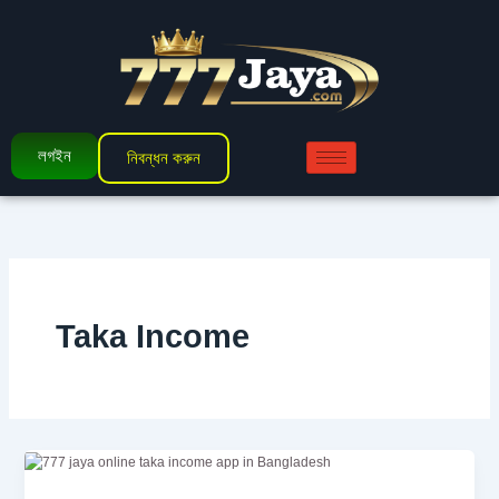
Skip
to
content
লগইন
নিবন্ধন করুন
Taka Income