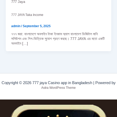
777 Jaya
777 JAYA Taka Income
admin
/
September 5, 2025
৭৭৭ জয়া: বাংলাদেশে অনলাইন টাকা ইনকাম অ্যাপ বাংলাদেশ ডিজিটাল মানি
সলিউশন এবং গিগ-ভিত্তিক সুযোগ গ্রহণ করছে। 777 JAYA এর মতো একটি
অনলাইন […]
Copyright © 2026 777 jaya Casino app in Bangladesh | Powered by
Astra WordPress Theme