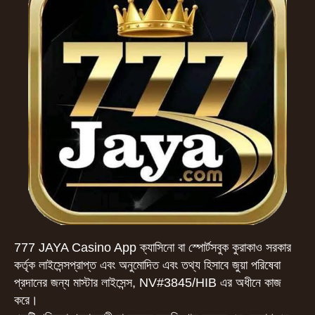
777 JAYA Casino App ক্যাসিনো বা স্পোর্টসবুক কুরাকাও সরকার
কর্তৃক লাইসেন্সপ্রাপ্ত এবং অনুমোদিত এবং তথ্য হিসাবে জুয়া পরিষেবা
প্রদানের জন্য মাস্টার লাইসেন্স, NV#3845/HIB এর অধীনে কাজ
করে।