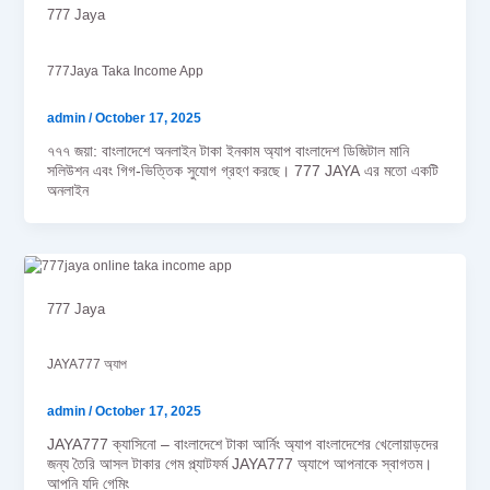
777 Jaya
777Jaya Taka Income App
admin
/
October 17, 2025
৭৭৭ জয়া: বাংলাদেশে অনলাইন টাকা ইনকাম অ্যাপ বাংলাদেশ ডিজিটাল মানি
সলিউশন এবং গিগ-ভিত্তিক সুযোগ গ্রহণ করছে। 777 JAYA এর মতো একটি
অনলাইন
777 Jaya
JAYA777 অ্যাপ
admin
/
October 17, 2025
JAYA777 ক্যাসিনো – বাংলাদেশে টাকা আর্নিং অ্যাপ বাংলাদেশের খেলোয়াড়দের
জন্য তৈরি আসল টাকার গেম প্ল্যাটফর্ম JAYA777 অ্যাপে আপনাকে স্বাগতম।
আপনি যদি গেমিং