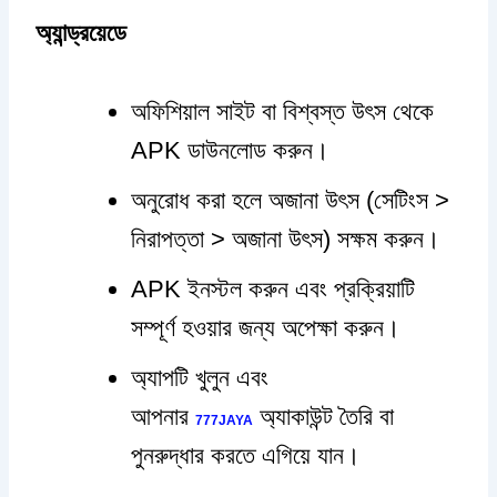
অ্যান্ড্রয়েডে
অফিশিয়াল সাইট বা বিশ্বস্ত উৎস থেকে
APK ডাউনলোড করুন।
অনুরোধ করা হলে অজানা উৎস (সেটিংস >
নিরাপত্তা > অজানা উৎস) সক্ষম করুন।
APK ইনস্টল করুন এবং প্রক্রিয়াটি
সম্পূর্ণ হওয়ার জন্য অপেক্ষা করুন।
অ্যাপটি খুলুন এবং
আপনার
অ্যাকাউন্ট তৈরি বা
777JAYA
পুনরুদ্ধার করতে এগিয়ে যান।