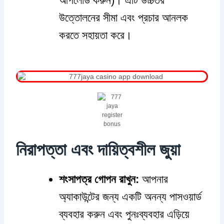
আপলোড করুন)। এটি উচ্চতর
উত্তোলনের সীমা এবং প্রচার আনলক
করতে সহায়তা করে।
নিরাপত্তা এবং দায়িত্বশীল জুয়া
শংসাপত্র গোপন রাখুন:
আপনার
অ্যাকাউন্টের জন্য একটি অনন্য পাসওয়ার্ড
ব্যবহার করুন এবং পুনঃব্যবহার এড়িয়ে