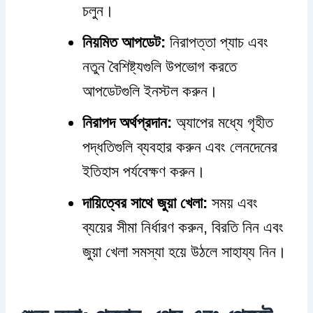
চলুন।
নিয়মিত আপডেট:
নিরাপত্তা প্যাচ এবং
নতুন বৈশিষ্ট্যগুলি উপভোগ করতে
আপডেটগুলি ইনস্টল করুন।
নিরাপদ অর্থপ্রদান:
অ্যাপের মধ্যে গৃহীত
পদ্ধতিগুলি ব্যবহার করুন এবং লেনদেনের
ইতিহাস পর্যবেক্ষণ করুন।
দায়িত্বের সাথে জুয়া খেলা:
সময় এবং
ব্যয়ের সীমা নির্ধারণ করুন, বিরতি নিন এবং
জুয়া খেলা সমস্যা হয়ে উঠলে সাহায্য নিন।