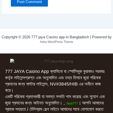
Copyright © 2026 777 jaya Casino app in Bangladesh | Powered by
Astra WordPress Theme
777 JAYA Casino App ক্যাসিনো বা স্পোর্টসবুক কুরাকাও সরকার
কর্তৃক লাইসেন্সপ্রাপ্ত এবং অনুমোদিত এবং তথ্য হিসাবে জুয়া পরিষেবা
প্রদানের জন্য মাস্টার লাইসেন্স, NV#3845/HIB এর অধীনে কাজ
করে।
একটি পরিষেবা প্রদানকারী যা সমস্ত সম্মতি পাস করেছে এবং সুযোগ এবং
জুয়া প্রদানের জন্য আইনত অনুমোদিত। ,
:
আপনি আমাদের
Jaya777
গ্রাহক সহায়তা / টেলিগ্রাম হেল্প লাইনে আমাদের সাথে যোগাযোগ করতে