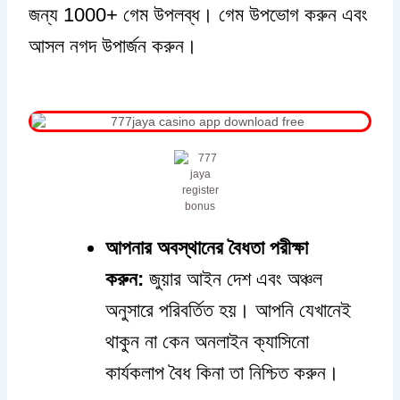
জন্য 1000+ গেম উপলব্ধ। গেম উপভোগ করুন এবং
আসল নগদ উপার্জন করুন।
আপনার অবস্থানের বৈধতা পরীক্ষা
করুন:
জুয়ার আইন দেশ এবং অঞ্চল
অনুসারে পরিবর্তিত হয়। আপনি যেখানেই
থাকুন না কেন অনলাইন ক্যাসিনো
কার্যকলাপ বৈধ কিনা তা নিশ্চিত করুন।