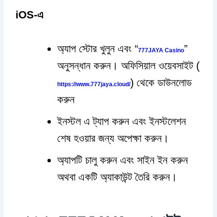
iOS-এ
অ্যাপ স্টোর খুলুন এবং “
”
777JAYA Casino
অনুসন্ধান করুন। অফিসিয়াল ওয়েবসাইট (
) থেকে ডাউনলোড
https://www.777jaya.cloud/
করুন
ইনস্টল এ ট্যাপ করুন এবং ইনস্টলেশন
শেষ হওয়ার জন্য অপেক্ষা করুন।
অ্যাপটি চালু করুন এবং সাইন ইন করুন
অথবা একটি অ্যাকাউন্ট তৈরি করুন।