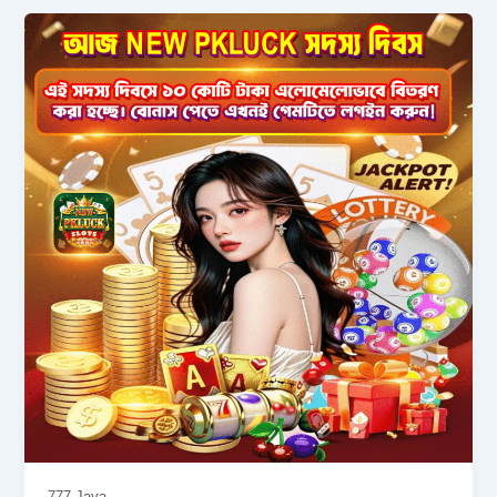
777 Jaya