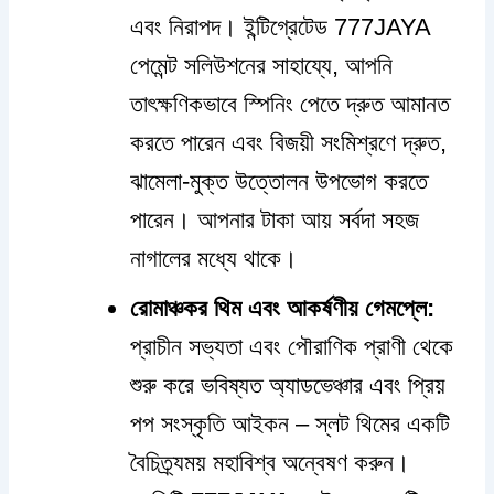
এবং নিরাপদ। ইন্টিগ্রেটেড 777JAYA
পেমেন্ট সলিউশনের সাহায্যে, আপনি
তাৎক্ষণিকভাবে স্পিনিং পেতে দ্রুত আমানত
করতে পারেন এবং বিজয়ী সংমিশ্রণে দ্রুত,
ঝামেলা-মুক্ত উত্তোলন উপভোগ করতে
পারেন। আপনার টাকা আয় সর্বদা সহজ
নাগালের মধ্যে থাকে।
রোমাঞ্চকর থিম এবং আকর্ষণীয় গেমপ্লে:
প্রাচীন সভ্যতা এবং পৌরাণিক প্রাণী থেকে
শুরু করে ভবিষ্যত অ্যাডভেঞ্চার এবং প্রিয়
পপ সংস্কৃতি আইকন – স্লট থিমের একটি
বৈচিত্র্যময় মহাবিশ্ব অন্বেষণ করুন।