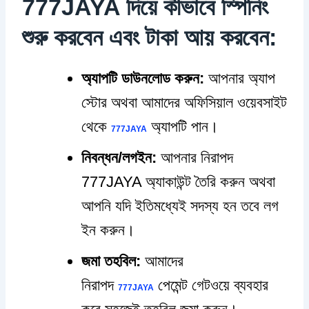
777JAYA দিয়ে কীভাবে স্পিনিং
শুরু করবেন এবং টাকা আয় করবেন:
অ্যাপটি ডাউনলোড করুন:
আপনার অ্যাপ
স্টোর অথবা আমাদের অফিসিয়াল ওয়েবসাইট
থেকে
অ্যাপটি পান।
777JAYA
নিবন্ধন/লগইন:
আপনার নিরাপদ
777JAYA অ্যাকাউন্ট তৈরি করুন অথবা
আপনি যদি ইতিমধ্যেই সদস্য হন তবে লগ
ইন করুন।
জমা তহবিল:
আমাদের
নিরাপদ
পেমেন্ট গেটওয়ে ব্যবহার
777JAYA