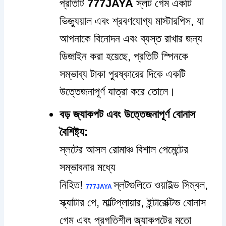
প্রতিটি
777JAYA
স্লট গেম একটি
ভিজ্যুয়াল এবং শ্রবণযোগ্য মাস্টারপিস, যা
আপনাকে বিনোদন এবং ব্যস্ত রাখার জন্য
ডিজাইন করা হয়েছে, প্রতিটি স্পিনকে
সম্ভাব্য টাকা পুরষ্কারের দিকে একটি
উত্তেজনাপূর্ণ যাত্রা করে তোলে।
বড় জ্যাকপট এবং উত্তেজনাপূর্ণ বোনাস
বৈশিষ্ট্য:
স্লটের আসল রোমাঞ্চ বিশাল পেমেন্টের
সম্ভাবনার মধ্যে
নিহিত!
স্লটগুলিতে ওয়াইল্ড সিম্বল,
777JAYA
স্ক্যাটার পে, মাল্টিপ্লায়ার, ইন্টারেক্টিভ বোনাস
গেম এবং প্রগতিশীল জ্যাকপটের মতো