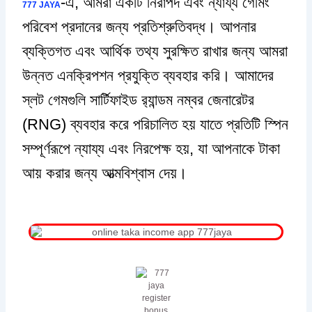
-এ, আমরা একটি নিরাপদ এবং ন্যায্য গেমিং
777 JAYA
পরিবেশ প্রদানের জন্য প্রতিশ্রুতিবদ্ধ। আপনার
ব্যক্তিগত এবং আর্থিক তথ্য সুরক্ষিত রাখার জন্য আমরা
উন্নত এনক্রিপশন প্রযুক্তি ব্যবহার করি। আমাদের
স্লট গেমগুলি সার্টিফাইড র‍্যান্ডম নম্বর জেনারেটর
(RNG) ব্যবহার করে পরিচালিত হয় যাতে প্রতিটি স্পিন
সম্পূর্ণরূপে ন্যায্য এবং নিরপেক্ষ হয়, যা আপনাকে টাকা
আয় করার জন্য আত্মবিশ্বাস দেয়।