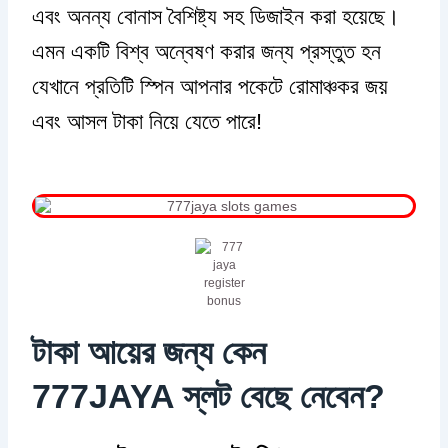
এবং অনন্য বোনাস বৈশিষ্ট্য সহ ডিজাইন করা হয়েছে।
এমন একটি বিশ্ব অন্বেষণ করার জন্য প্রস্তুত হন
যেখানে প্রতিটি স্পিন আপনার পকেটে রোমাঞ্চকর জয়
এবং আসল টাকা নিয়ে যেতে পারে!
টাকা আয়ের জন্য কেন
777JAYA স্লট বেছে নেবেন?