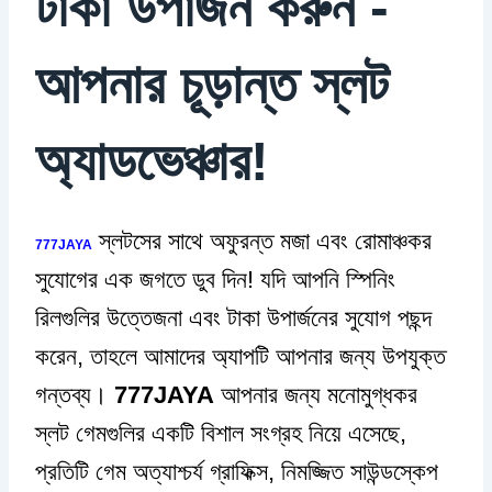
টাকা উপার্জন করুন -
আপনার চূড়ান্ত স্লট
অ্যাডভেঞ্চার!
স্লটসের সাথে অফুরন্ত মজা এবং রোমাঞ্চকর
777JAYA
সুযোগের এক জগতে ডুব দিন! যদি আপনি স্পিনিং
রিলগুলির উত্তেজনা এবং টাকা উপার্জনের সুযোগ পছন্দ
করেন, তাহলে আমাদের অ্যাপটি আপনার জন্য উপযুক্ত
গন্তব্য।
777JAYA
আপনার জন্য মনোমুগ্ধকর
স্লট গেমগুলির একটি বিশাল সংগ্রহ নিয়ে এসেছে,
প্রতিটি গেম অত্যাশ্চর্য গ্রাফিক্স, নিমজ্জিত সাউন্ডস্কেপ