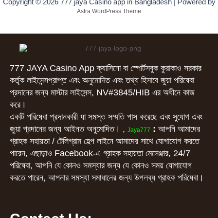
Copyright © 2026 777 jaya Casino app in Bangladesh | Powered by
Astra WordPress Theme
777 JAYA Casino App ক্যাসিনো বা স্পোর্টসবুক কুরাকাও সরকার
কর্তৃক লাইসেন্সপ্রাপ্ত এবং অনুমোদিত এবং তথ্য হিসাবে জুয়া পরিষেবা
প্রদানের জন্য মাস্টার লাইসেন্স, NV#3845/HIB এর অধীনে কাজ
করে।
একটি পরিষেবা প্রদানকারী যা সমস্ত সম্মতি পাস করেছে এবং সুযোগ এবং
জুয়া প্রদানের জন্য আইনত অনুমোদিত। ,
:
আপনি আমাদের
Jaya777
গ্রাহক সহায়তা / টেলিগ্রাম হেল্প লাইনে আমাদের সাথে যোগাযোগ করতে
পারেন, এছাড়াও Facebook-এ গ্রাহক সহায়তা মেসেঞ্জার, 24/7
পরিষেবা, আপনি যে কোনও সমস্যার জন্য যে কোনও সময় যোগাযোগ
করতে পারেন, আপনার সমস্যা সমাধানের জন্য উপলব্ধ গ্রাহক পরিষেবা।