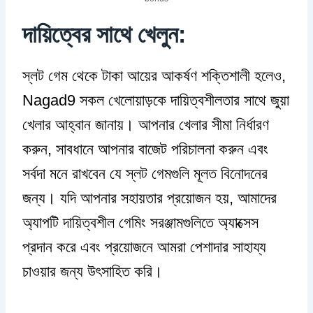
দায়িত্বের সাথে খেলুন:
স্লট গেম থেকে টাকা আয়ের আকর্ষণ শক্তিশালী হলেও,
Nagad9 সকল খেলোয়াড়কে দায়িত্বশীলতার সাথে জুয়া
খেলার আহ্বান জানায়। আপনার খেলার সীমা নির্ধারণ
করুন, সাবধানে আপনার বাজেট পরিচালনা করুন এবং
সর্বদা মনে রাখবেন যে স্লট গেমগুলি মূলত বিনোদনের
জন্য। যদি আপনার সহায়তার প্রয়োজন হয়, আমাদের
অ্যাপটি দায়িত্বশীল গেমিং সরঞ্জামগুলিতে অ্যাক্সেস
প্রদান করে এবং প্রয়োজনে আমরা পেশাদার সাহায্য
চাওয়ার জন্য উৎসাহিত করি।