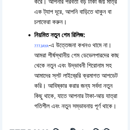
করে। আপনার পরবর্তী বড় টাকা জয় মাত্র
এক ট্যাপ দূরে, আপনি বাড়িতে থাকুন বা
চলাফেরা করুন।
নিয়মিত নতুন গেম রিলিজ:
-এ উত্তেজনা কখনও থামে না।
777JAYA
আমরা শীর্ষস্থানীয় গেম ডেভেলপারদের কাছ
থেকে নতুন এবং উদ্ভাবনী শিরোনাম সহ
আমাদের স্লট লাইব্রেরি ক্রমাগত আপডেট
করি। আবিষ্কার করার জন্য সর্বদা নতুন
কিছু থাকে, যাতে আপনার টাকা-আয় যাত্রা
গতিশীল এবং নতুন সম্ভাবনায় পূর্ণ থাকে।