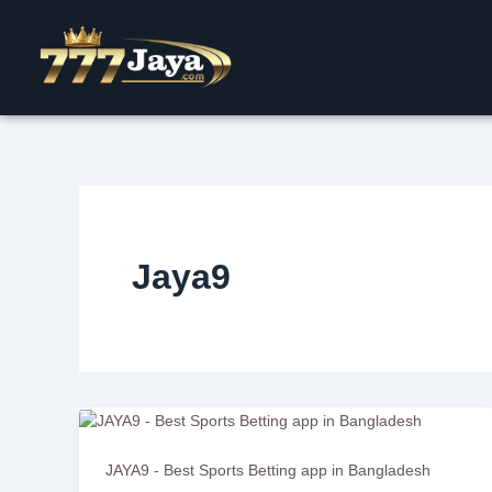
Skip
to
content
Jaya9​
JAYA9 - Best Sports Betting app in Bangladesh