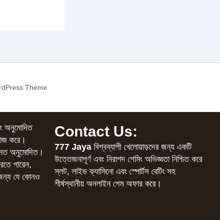
rdPress Theme
বং অনুমোদিত
Contact Us:
 কাজ করে।
777 Jaya
বিশ্বব্যাপী খেলোয়াড়দের জন্য একটি
আইনত অনুমোদিত।
উত্তেজনাপূর্ণ এবং নিরাপদ গেমিং অভিজ্ঞতা নিশ্চিত করে
রতে পারেন,
স্লট, লাইভ ক্যাসিনো এবং স্পোর্টস বেটিং সহ
 জন্য যে কোনও
শীর্ষস্থানীয় অনলাইন গেম অফার করে।