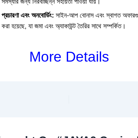
সমস্যার জন্য নিরবচ্ছিন্ন সহায়তা পাওয়া যায়।
প্রচারণা এবং অনবোর্ডিং:
সাইন-আপ বোনাস এবং স্বাগত অফারগু
করা হয়েছে, যা জমা এবং অ্যাকাউন্ট তৈরির সাথে সম্পর্কিত।
More Details