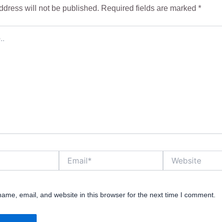
ddress will not be published.
Required fields are marked
*
Email*
Website
ame, email, and website in this browser for the next time I comment.