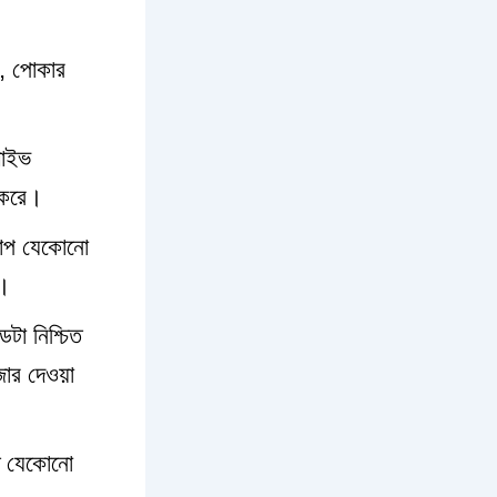
াট, পোকার
লাইভ
ণ করে।
াপ যেকোনো
ে।
টা নিশ্চিত
োর দেওয়া
িত যেকোনো