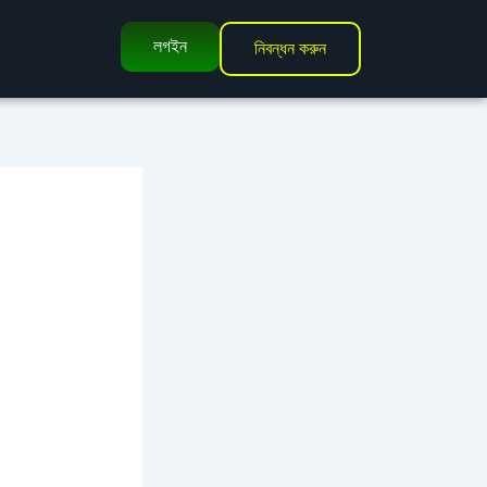
লগইন
নিবন্ধন করুন