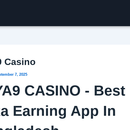
 Casino
ptember 7, 2025
A9 CASINO - Best
a Earning App In