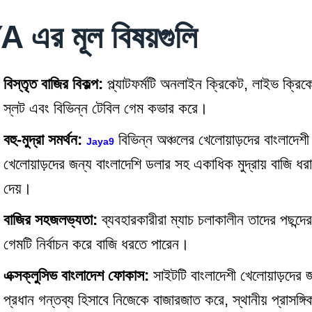
 এর মূল বিষয়গুলি
বিস্তৃত বাজির বিকল্প:
প্ল্যাটফর্মটি অনলাইন ক্রিকেট, লাইভ ক্রিক
স্লট এবং বিভিন্ন টেবিল গেম কভার করে।
বহু-মুদ্রা সমর্থন:
বিভিন্ন অঞ্চলের খেলোয়াড়দের বাংলাদেশী
Jaya9
খেলোয়াড়দের জন্য বাংলাদেশি ডলার সহ একাধিক মুদ্রায় বাজি ধর
দেয়।
বাজির সহজলভ্যতা:
ব্যবহারকারীরা ম্যাচ চলাকালীন তাদের পছন্দে
গেমটি নির্বাচন করে বাজি ধরতে পারেন।
এক্সক্লুসিভ বাংলাদেশ ফোকাস:
সাইটটি বাংলাদেশী খেলোয়াড়দের 
প্রধান গন্তব্য হিসাবে নিজেকে বাজারজাত করে, স্থানীয় প্রাসঙ্গ