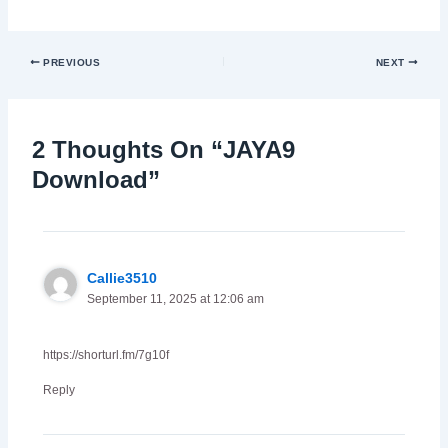
PREVIOUS
NEXT
2 Thoughts On “JAYA9
Download”
Callie3510
September 11, 2025 at 12:06 am
https://shorturl.fm/7g10f
Reply