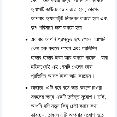
দেয়। শুরু করার জন্য, আপনাকে প্রথমে
অ্যাপটি ডাউনলোড করতে হবে, তারপর
আপনার অ্যাকাউন্ট নিবন্ধন করতে হবে এবং
অল্প পরিমাণে জমা করতে হবে।
একবার আপনি প্রস্তুত হয়ে গেলে, আপনি
খেলা শুরু করতে পারেন এবং প্রতিদিন
হাজার হাজার টাকা আয় করতে পারেন। যারা
ইতিমধ্যেই এই গেমটি খেলেন তারা
প্রতিদিন আসল টাকা আয় করছেন।
তাছাড়া, এটি ঘরে বসে আয় করতে চাওয়া
সকলের জন্য একটি দুর্দান্ত সুযোগ। তাই,
আপনি যদি নতুন কিছু চেষ্টা করার কথা
ভাবছেন, তাহলে এটি আপনার সুযোগ হতে