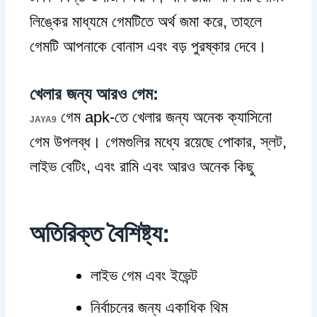
লিঙ্কের মাধ্যমে গেমটিতে অর্থ জমা করে, তাহলে
গেমটি আপনাকে বোনাস এবং বড় পুরষ্কার দেবে।
খেলার জন্য আরও গেম:
গেম apk-তে খেলার জন্য অনেক ক্যাসিনো
JAYA9
গেম উপলব্ধ। গেমগুলির মধ্যে রয়েছে পোকার, স্লট,
লাইভ বেটিং, এবং রামি এবং আরও অনেক কিছু
অতিরিক্ত বৈশিষ্ট্য:
লাইভ গেম এবং ইভেন্ট
নির্বাচনের জন্য একাধিক থিম