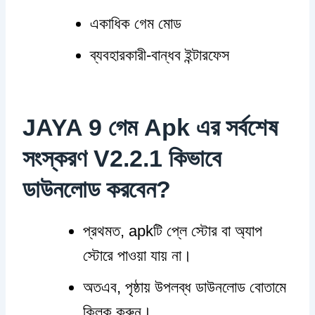
একাধিক গেম মোড
ব্যবহারকারী-বান্ধব ইন্টারফেস
JAYA 9 গেম Apk এর সর্বশেষ
সংস্করণ V2.2.1 কিভাবে
ডাউনলোড করবেন?
প্রথমত, apkটি প্লে স্টোর বা অ্যাপ
স্টোরে পাওয়া যায় না।
অতএব, পৃষ্ঠায় উপলব্ধ ডাউনলোড বোতামে
ক্লিক করুন।