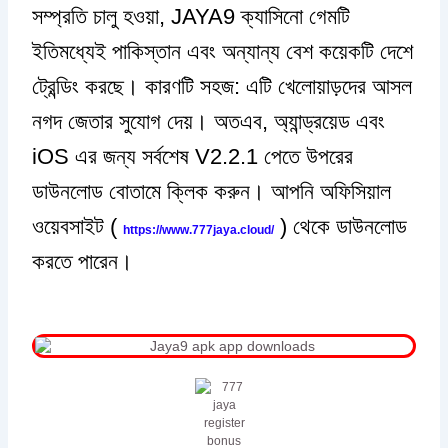
সম্প্রতি চালু হওয়া, JAYA9 ক্যাসিনো গেমটি
ইতিমধ্যেই পাকিস্তান এবং অন্যান্য বেশ কয়েকটি দেশে
ট্রেন্ডিং করছে। কারণটি সহজ: এটি খেলোয়াড়দের আসল
নগদ জেতার সুযোগ দেয়। অতএব, অ্যান্ড্রয়েড এবং
iOS এর জন্য সর্বশেষ V2.2.1 পেতে উপরের
ডাউনলোড বোতামে ক্লিক করুন। আপনি অফিসিয়াল
ওয়েবসাইট (
) থেকে ডাউনলোড
https://www.777jaya.cloud/
করতে পারেন।