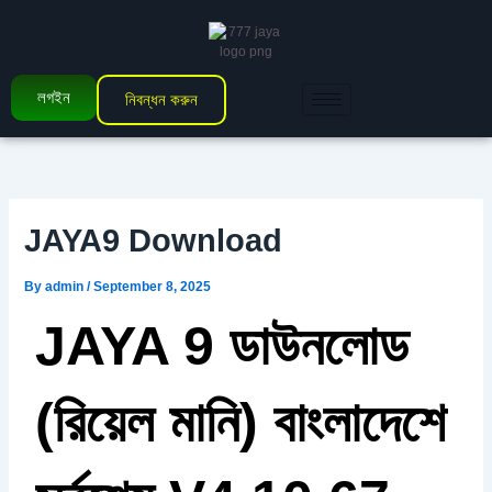
Skip
to
content
লগইন
নিবন্ধন করুন
JAYA9 Download
By
admin
/
September 8, 2025
JAYA 9 ডাউনলোড
(রিয়েল মানি) বাংলাদেশে