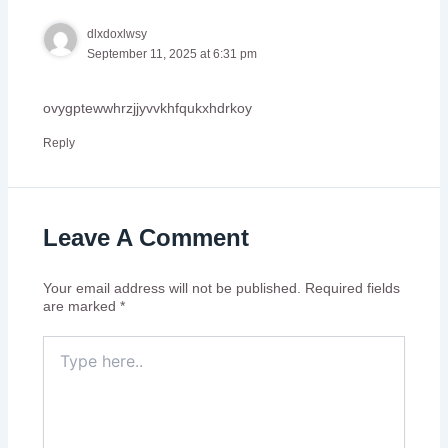
dlxdoxlwsy
September 11, 2025 at 6:31 pm
ovygptewwhrzjjyvvkhfqukxhdrkoy
Reply
Leave A Comment
Your email address will not be published.
Required fields
are marked
*
Type
here..