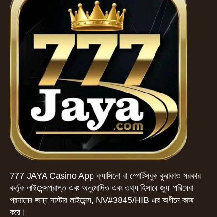
777 JAYA Casino App ক্যাসিনো বা স্পোর্টসবুক কুরাকাও সরকার
কর্তৃক লাইসেন্সপ্রাপ্ত এবং অনুমোদিত এবং তথ্য হিসাবে জুয়া পরিষেবা
প্রদানের জন্য মাস্টার লাইসেন্স, NV#3845/HIB এর অধীনে কাজ
করে।