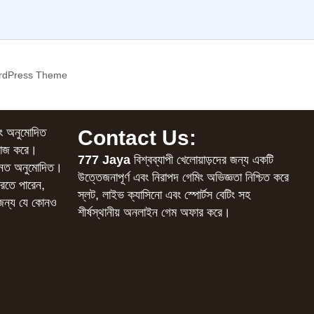
rdPress Theme
বং অনুমোদিত
Contact Us:
 কাজ করে।
777 Jaya
বিশ্বব্যাপী খেলোয়াড়দের জন্য একটি
আইনত অনুমোদিত।
উত্তেজনাপূর্ণ এবং নিরাপদ গেমিং অভিজ্ঞতা নিশ্চিত করে
রতে পারেন,
স্লট, লাইভ ক্যাসিনো এবং স্পোর্টস বেটিং সহ
 জন্য যে কোনও
শীর্ষস্থানীয় অনলাইন গেম অফার করে।