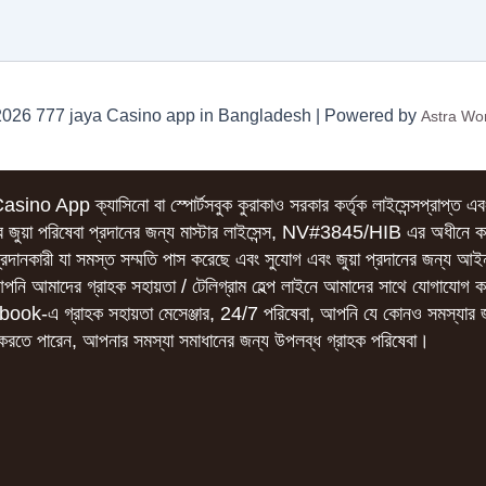
2026 777 jaya Casino app in Bangladesh | Powered by
Astra Wo
no App ক্যাসিনো বা স্পোর্টসবুক কুরাকাও সরকার কর্তৃক লাইসেন্সপ্রাপ্ত এ
বে জুয়া পরিষেবা প্রদানের জন্য মাস্টার লাইসেন্স, NV#3845/HIB এর অধীনে
্রদানকারী যা সমস্ত সম্মতি পাস করেছে এবং সুযোগ এবং জুয়া প্রদানের জন্য 
নি আমাদের গ্রাহক সহায়তা / টেলিগ্রাম হেল্প লাইনে আমাদের সাথে যোগাযোগ ক
ook-এ গ্রাহক সহায়তা মেসেঞ্জার, 24/7 পরিষেবা, আপনি যে কোনও সমস্যার
করতে পারেন, আপনার সমস্যা সমাধানের জন্য উপলব্ধ গ্রাহক পরিষেবা।