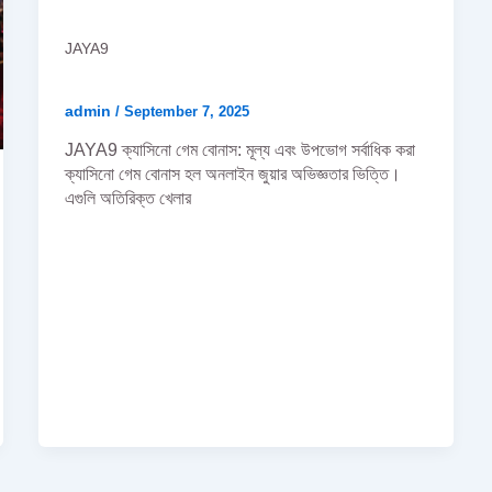
JAYA9
admin
/
September 7, 2025
JAYA9 ক্যাসিনো গেম বোনাস: মূল্য এবং উপভোগ সর্বাধিক করা
ক্যাসিনো গেম বোনাস হল অনলাইন জুয়ার অভিজ্ঞতার ভিত্তি।
এগুলি অতিরিক্ত খেলার