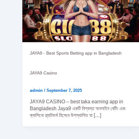
JAYA9 - Best Sports Betting app in Bangladesh
JAYA9 Casino
admin
/
September 7, 2025
JAYA9 CASINO – best taka earning app in
Bangladesh Jaya9 একটি বিশ্বস্ত অনলাইন বেটিং এবং
ক্যাসিনো প্ল্যাটফর্ম হিসেবে উপস্থাপিত যা […]