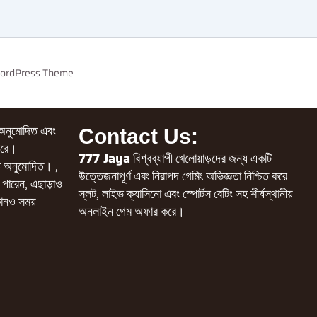
ordPress Theme
 অনুমোদিত এবং
Contact Us:
করে।
777 Jaya
বিশ্বব্যাপী খেলোয়াড়দের জন্য একটি
নত অনুমোদিত। ,
উত্তেজনাপূর্ণ এবং নিরাপদ গেমিং অভিজ্ঞতা নিশ্চিত করে
 পারেন, এছাড়াও
স্লট, লাইভ ক্যাসিনো এবং স্পোর্টস বেটিং সহ শীর্ষস্থানীয়
োনও সময়
অনলাইন গেম অফার করে।