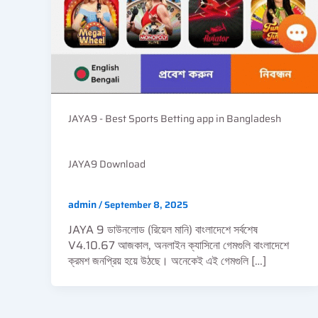
JAYA9 - Best Sports Betting app in Bangladesh
JAYA9 Download
admin
/
September 8, 2025
JAYA 9 ডাউনলোড (রিয়েল মানি) বাংলাদেশে সর্বশেষ
V4.10.67 আজকাল, অনলাইন ক্যাসিনো গেমগুলি বাংলাদেশে
ক্রমশ জনপ্রিয় হয়ে উঠছে। অনেকেই এই গেমগুলি […]