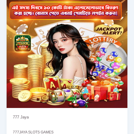
777 Jaya
777JAYA SLOTS GAMES