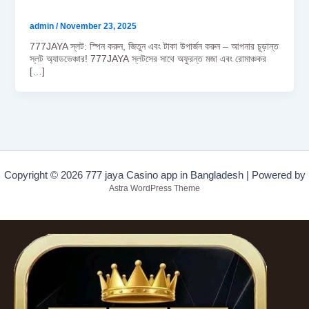
admin
/
November 23, 2025
777JAYA স্লট: স্পিন করুন, জিতুন এবং টাকা উপার্জন করুন – আপনার চূড়ান্ত
স্লট অ্যাডভেঞ্চার! 777JAYA স্লটসের সাথে অফুরন্ত মজা এবং রোমাঞ্চকর
[…]
Copyright © 2026 777 jaya Casino app in Bangladesh | Powered by
Astra WordPress Theme