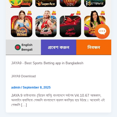
JAYA9 - Best Sports Betting app in Bangladesh
JAYA9 Download
admin
/
September 8, 2025
JAYA 9 ডাউনলোড (রিয়েল মানি) বাংলাদেশে সর্বশেষ V4.10.67 আজকাল,
অনলাইন ক্যাসিনো গেমগুলি বাংলাদেশে ক্রমশ জনপ্রিয় হয়ে উঠছে। অনেকেই এই
গেমগুলি […]