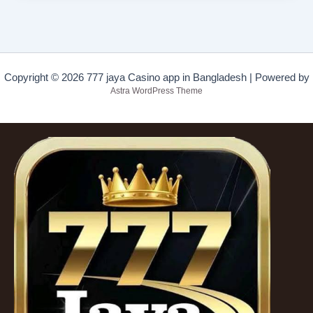
Copyright © 2026 777 jaya Casino app in Bangladesh | Powered by
Astra WordPress Theme