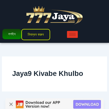
Skip
to
content
লগইন
নিবন্ধন করুন
Jaya9 Kivabe Khulbo