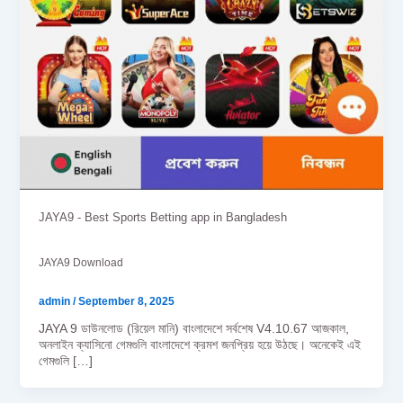
JAYA9 - Best Sports Betting app in Bangladesh
JAYA9 Download
admin
/
September 8, 2025
JAYA 9 ডাউনলোড (রিয়েল মানি) বাংলাদেশে সর্বশেষ V4.10.67 আজকাল,
অনলাইন ক্যাসিনো গেমগুলি বাংলাদেশে ক্রমশ জনপ্রিয় হয়ে উঠছে। অনেকেই এই
গেমগুলি […]