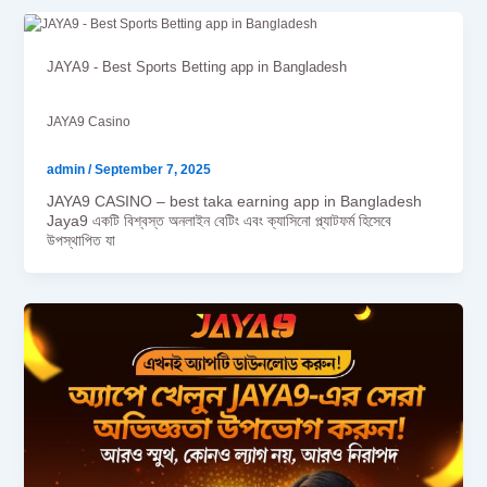
JAYA9 - Best Sports Betting app in Bangladesh
JAYA9 Casino
admin
/
September 7, 2025
JAYA9 CASINO – best taka earning app in Bangladesh
Jaya9 একটি বিশ্বস্ত অনলাইন বেটিং এবং ক্যাসিনো প্ল্যাটফর্ম হিসেবে
উপস্থাপিত যা