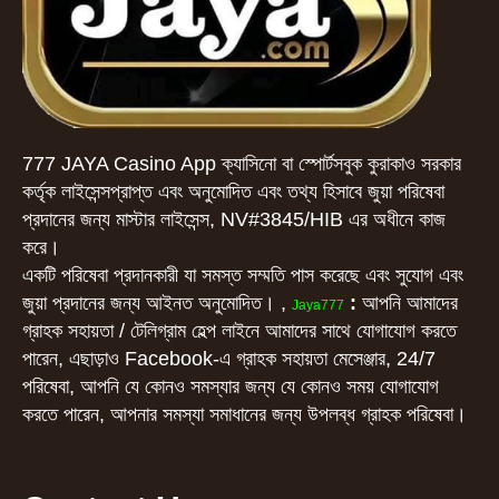
777 JAYA Casino App ক্যাসিনো বা স্পোর্টসবুক কুরাকাও সরকার
কর্তৃক লাইসেন্সপ্রাপ্ত এবং অনুমোদিত এবং তথ্য হিসাবে জুয়া পরিষেবা
প্রদানের জন্য মাস্টার লাইসেন্স, NV#3845/HIB এর অধীনে কাজ
করে।
একটি পরিষেবা প্রদানকারী যা সমস্ত সম্মতি পাস করেছে এবং সুযোগ এবং
জুয়া প্রদানের জন্য আইনত অনুমোদিত। ,
:
আপনি আমাদের
Jaya777
গ্রাহক সহায়তা / টেলিগ্রাম হেল্প লাইনে আমাদের সাথে যোগাযোগ করতে
পারেন, এছাড়াও Facebook-এ গ্রাহক সহায়তা মেসেঞ্জার, 24/7
পরিষেবা, আপনি যে কোনও সমস্যার জন্য যে কোনও সময় যোগাযোগ
করতে পারেন, আপনার সমস্যা সমাধানের জন্য উপলব্ধ গ্রাহক পরিষেবা।